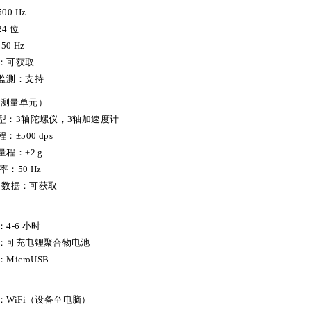
00 Hz
4 位
50 Hz
据：可获取
量监测：支持
性测量单元）
类型：3轴陀螺仪，3轴加速度计
：±500 dps
量程：±2 g
样率：50 Hz
MU 数据：可获取
：4-6 小时
型：可充电锂聚合物电池
MicroUSB
：WiFi（设备至电脑）