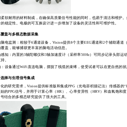
用柔软耐用的材料制成，在确保高质量信号性能的同时，也易于清洁和维护。
录的稳定性。电极的可互换设计进一步增加了设备的灵活性和可维护性。
电覆盖与多模态数据采集
脑电监测：相较于6通道设备，Vision提供8个主要EEG通道和2个辅助通道（参
的覆盖，能够捕获更丰富的脑电活动信息。
动感知：内置的3轴陀螺仪和3轴加速度计（采样率50Hz）可同步记录头部
支持。
由：设备通过WiFi直连电脑，摆脱了线缆的束缚，使受试者可以在更自然的状
号选择与生理信号集成
化的研究需求，Vision提供标准版和集成PPG（光电容积描记法）传感器的“
始的PPG信号，并用于计算心率（HR）、心率变异性（HRV）和血氧饱和度
信号结合的多模态研究提供了强大的工具。