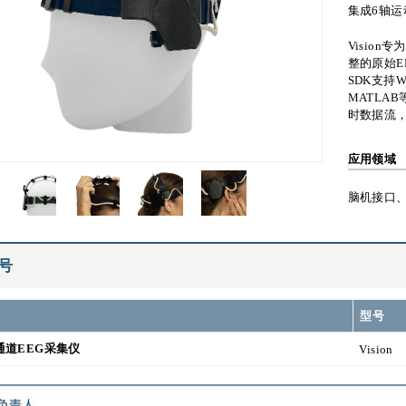
集成6轴运
Visio
整的原始E
SDK支持W
MATLAB等
时数据流
应用领域
脑机接口
号
型号
 8通道EEG采集仪
Vision