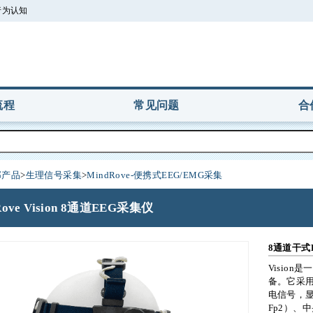
 行为认知
流程
常见问题
合
部产品
>
生理信号采集
>
MindRove-便携式EEG/EMG采集
Rove Vision 8通道EEG采集仪
8通道干式
Visio
备。它采
电信号，显
Fp2）、中