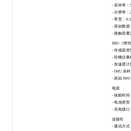
- 采样率：5
- 分辨率：2
- 带宽：0-2
- 原始数
- 接触质
IMU（惯
- 传感器
- 陀螺仪量程
- 加速度计
- IMU 采
- 原始 I
电源
- 续航时间
- 电池类
- 充电接口：
连接性
- 通讯方式